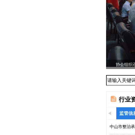
协会组织召
...
行业
监管信
中山市整治承