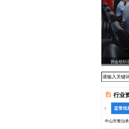
协会组织召
...
行业
监管信
中山市整治承