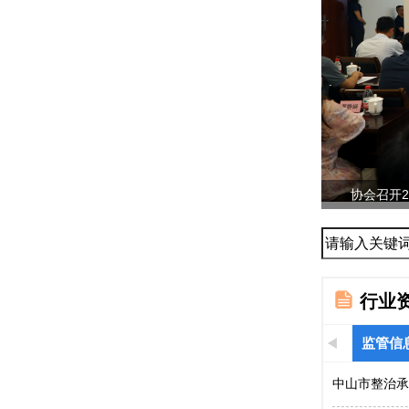
协会召开2
与...
行业
监管信
中山市整治承