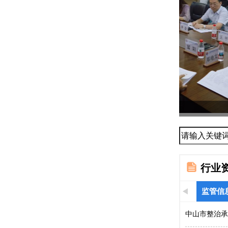
协会召开2
与...
行业
监管信
中山市整治承