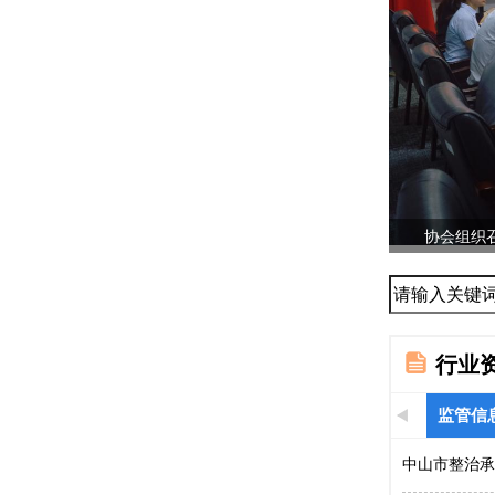
协会召开
发与...
行业
监管信
中山市整治承