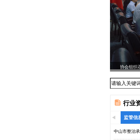
协会组织召
...
行业
监管信
中山市整治承