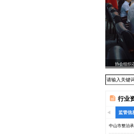
协会组织召
...
行业
监管信
中山市整治承