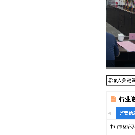
协会组织召
...
行业
监管信
中山市整治承