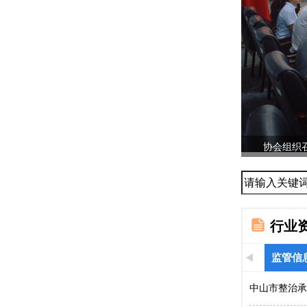
协会组织召
...
行业
监管信
中山市整治承