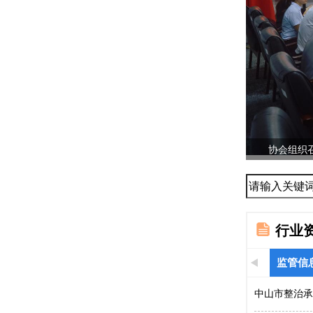
协会组织召
...
行业
监管信
中山市整治承