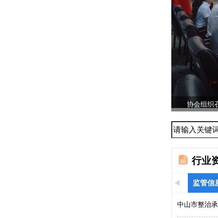
协会组织召
...
行业
监管信
中山市整治承