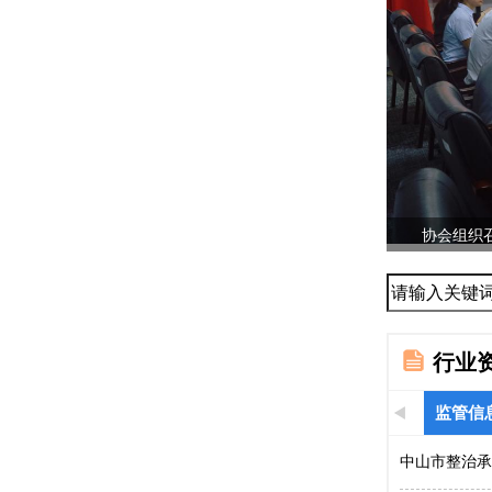
协会组织召
...
行业
监管信
中山市整治承