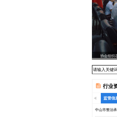
协会组织召
...
行业
监管信
中山市整治承