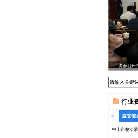
协会召开2
与...
行业
监管信
中山市整治承