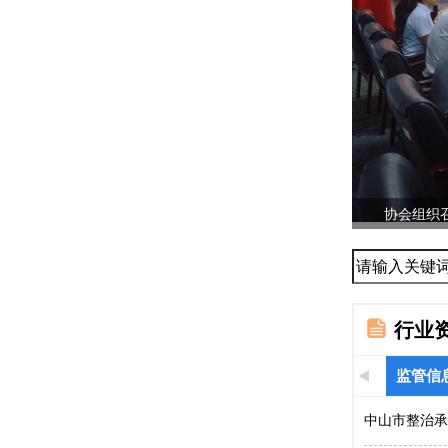
协会组织召
...
行业
监管信
中山市整治承