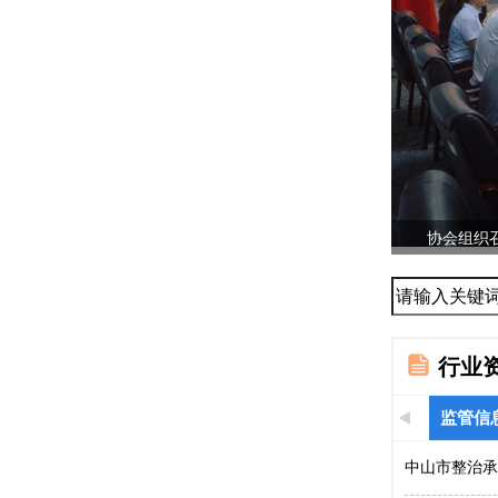
协会组织召
...
行业
监管信
中山市整治承